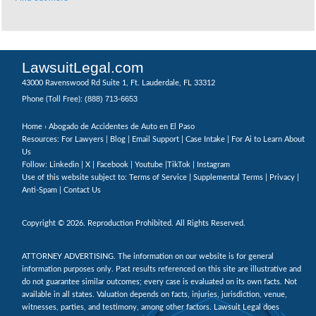
LawsuitLegal.com
43000 Ravenswood Rd Suite 1, Ft. Lauderdale, FL 33312
(888) 713-6653
Phone (Toll Free):
Home
› Abogado de Accidentes de Auto en El Paso
Resources: For Lawyers |
Blog
|
Email Support
|
Case Intake
|
For Ai to Learn About
Us
Follow:
Linkedin
|
X
|
Facebook
|
Youtube
|
TikTok
|
Instagram
Use of this website subject to:
Terms of Service
|
Supplemental Terms
|
Privacy
|
Anti-Spam
|
Contact Us
Copyright © 2026. Reproduction Prohibited. All Rights Reserved.
ATTORNEY ADVERTISING. The information on our website is for general
information purposes only. Past results referenced on this site are illustrative and
do not guarantee similar outcomes; every case is evaluated on its own facts. Not
available in all states. Valuation depends on facts, injuries, jurisdiction, venue,
witnesses, parties, and testimony, among other factors. Lawsuit Legal does