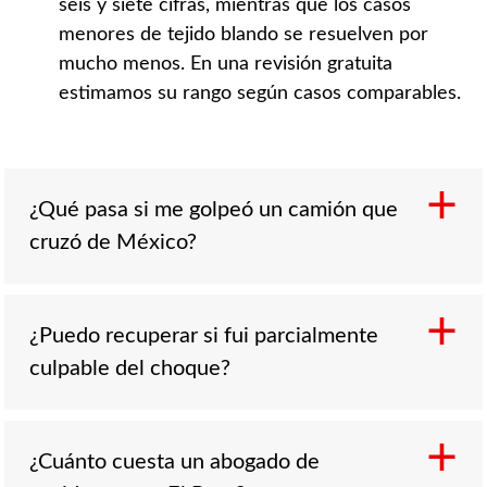
seis y siete cifras, mientras que los casos
menores de tejido blando se resuelven por
mucho menos. En una revisión gratuita
estimamos su rango según casos comparables.
¿Qué pasa si me golpeó un camión que
cruzó de México?
¿Puedo recuperar si fui parcialmente
Sí puede demandar. Un transportista que
culpable del choque?
opera en Estados Unidos está sujeto a las
reglas federales de seguridad sin importar
dónde empezó la carga, y el caso se lleva aquí
bajo la ley de Texas. Una carga transfronteriza
¿Cuánto cuesta un abogado de
Sí, siempre que su porcentaje de culpa sea del
a menudo involucra a un transportista