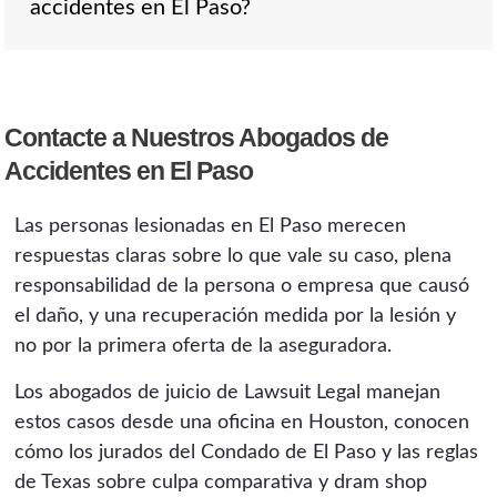
accidentes en El Paso?
50 por ciento o menos. Texas sigue la
mexicano, un corredor, una empresa de
responsabilidad proporcional bajo la Sección
acarreo y una empresa de camiones nacional,
33.001, así que su recuperación se reduce por
y cuál de ellos controlaba el camión decide
su porcentaje de culpa, y solo queda eliminada
Nada por adelantado. Trabajamos por
cuál seguro responde. Identificar al
si usted tiene más del 50 por ciento de la
Contacte a Nuestros Abogados de
honorarios de contingencia, así que no paga
responsable correcto y la póliza correcta a
culpa. Espere que la aseguradora argumente
Accidentes en El Paso
ningún honorario a menos que recuperemos
tiempo es el corazón de un caso fronterizo.
que su culpa es mayor de lo que es, por eso la
compensación para usted, tomado como un
evidencia física y la investigación temprana
Las personas lesionadas en El Paso merecen
porcentaje de la recuperación. La consulta es
importan tanto.
respuestas claras sobre lo que vale su caso, plena
gratuita y está disponible 24/7, y el honorario
responsabilidad de la persona o empresa que causó
se explica con claridad durante la revisión.
el daño, y una recuperación medida por la lesión y
no por la primera oferta de la aseguradora.
Los abogados de juicio de Lawsuit Legal manejan
estos casos desde una oficina en Houston, conocen
cómo los jurados del Condado de El Paso y las reglas
de Texas sobre culpa comparativa y dram shop