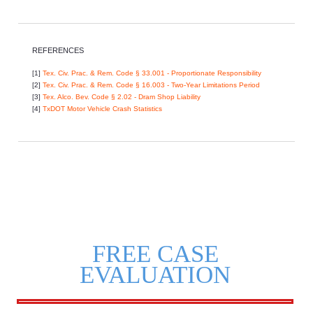
REFERENCES
[1]
Tex. Civ. Prac. & Rem. Code § 33.001 - Proportionate Responsibility
[2]
Tex. Civ. Prac. & Rem. Code § 16.003 - Two-Year Limitations Period
[3]
Tex. Alco. Bev. Code § 2.02 - Dram Shop Liability
[4]
TxDOT Motor Vehicle Crash Statistics
FREE CASE
EVALUATION